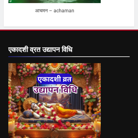
आचमन – achaman
एकादशी व्रत उद्यापन विधि