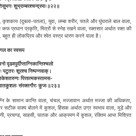
ऽतिसुभगः शुभ्राम्बरश्चन्द्रमाः॥२२॥
वर्ण, कृशकाय (दुबला-पतला), युवा, लम्बा शरीर, पतले और घुंघराले बाल वाला,
तथा कफ प्रधान प्रकृति, मित्रों से स्नेह रखने वाला, रक्तसार अर्थात रक्त की
चल, बहुत ही लोकप्रिय और श्वेत वस्त्र धारण करने वाला है।
ंगल का स्वरूप
ो दृढवपुर्दीप्ताग्निकान्तिश्चलो
ः पटुतरः शूरश्च निष्पन्नवाक्।
प्तकेशतरुणः पित्तात्मकस्तामस-
 घातकुशलः संरक्तगौरः कुजः॥२३॥
अग्नि के सामान कान्ति वाला, चंचल, मज्जावान अर्थात मज्जा की अधिकता,
और सटीक वाक्य बोलने में कुशल, हिंसक अर्थात उग्र स्वभाव वाला, मुड़े और
ोगुणी, प्रचण्ड, साहसी, घातक और आक्रमण में कुशल, रक्तिम आभा मिश्रित