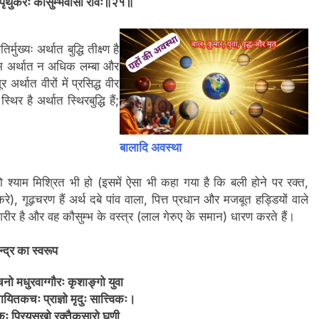
ः पृथुकरः कौसुम्भवासा रविः॥२१॥
्मुख्यः अर्थात बुद्धि तीक्ष्ण है
मध्यम अर्थात न अधिक लम्बा और
र अर्थात वीरों में प्रसिद्ध वीर
्थिर है अर्थात स्थिरबुद्धि हैं;
बालादि अवस्था
ो श्याम मिश्रित भी हो (इसमें ऐसा भी कहा गया है कि बली होने पर रक्त,
े), गूढ़चरण हैं अर्थ दबे पांव वाला, पित्त प्रधान और मजबूत हड्डियों वाले
्र शरीर है और वह कौसुम्भ के वस्त्र (लाल गेरुए के समान) धारण करते हैं।
्द्र का स्वरूप
नो मधुरवाग्गौरः कृशाङ्गो युवा
ितायितकचः प्राज्ञो मृदुः सात्त्विकः।
कः प्रियसखो रक्तैकसारो घृणी