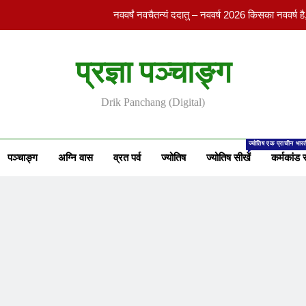
प्रज्ञा पञ्चाङ्ग
संक्रांति सर्वस्व – स
Drik Panchang (Digital)
नववर्षं नवचैतन्यं ददातु – नववर्ष 2026 किसका नववर्ष 
ज्योतिष एक प्राचीन भारत
पञ्चाङ्ग
अग्नि वास
व्रत पर्व
ज्योतिष
ज्योतिष सीखें
कर्मकांड स