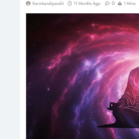
0
Karmkandipandit
11 Months Ago
1 Mins