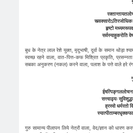
रक्तान्तायतलोच
स्त्वक्सारोऽतिरजोधिक
हृष्टो मध्यमरूपव
सर्वस्याहुकरोति 
बुध के नेत्र लाल रेशे युक्त, मृदुभाषी, दूर्वा के समान थोड़ा श
स्वच्छ रहने वाला, वात-पित्त-कफ मिश्रित प्रकृति, प्रसन्नता
सबका अनुकरण (नकल) करने वाला, पलाश के पत्ते वाले हरे रंग
ग
ईषत्पिङ्गललोचनश्
सत्त्वाढ्यः सुविशु
ह्रस्वो धर्मरतो व
स्यात्पीताम्बरधृक्कफ
गुरु सामान्य पीलापन लिये नेत्रों वाला, वेद/ज्ञान को धारण क