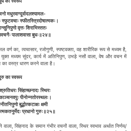
बुध का स्वरूप
नो मधुरवाग्दूर्वादलश्यामल-
ः स्फुटवचाः स्फीतस्त्रिदोषात्मकः।
ान्सुनिपुणो वृत्तः शिराभिस्ततः
वेषवचनैः पालाशवासा बुधः॥२४॥
्यामल वर्ण का, त्वचासार, रजोगुणी, स्पष्टवक्ता, वह शारीरिक रूप से मध्यम है,
 युक्त मध्यम सुंदर, कार्य में अतिनिपुण, उभड़े नसों वाला, वेष और वचन में
 का वस्त्र धारण करने वाला है।
ुरु का स्वरूप
रुतिधरः सिंहाच्छनादः स्थिरः
द्धकाञ्चनवपुः पीनोन्नतोरस्थलः।
िनीतनिपुणो बुद्धोत्कटाक्षः क्षमी
ात्मकतनुर्मेदः प्रधानो गुरुः॥२५॥
रने वाला, सिंहनाद के समान गंभीर वचनों वाला, स्थिर स्वभाव अर्थात निर्णय/